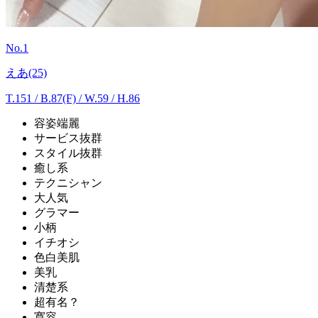
No.1
えあ(25)
T.151
/
B.87(F) / W.59 / H.86
容姿端麗
サービス抜群
スタイル抜群
癒し系
テクニシャン
大人気
グラマー
小柄
イチオシ
色白美肌
美乳
清楚系
超有名？
寛容