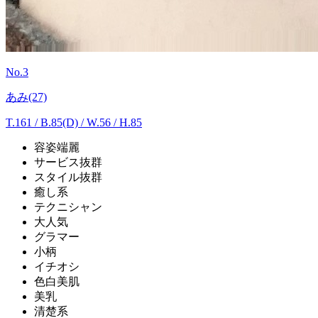
No.3
あみ(27)
T.161
/
B.85(D) / W.56 / H.85
容姿端麗
サービス抜群
スタイル抜群
癒し系
テクニシャン
大人気
グラマー
小柄
イチオシ
色白美肌
美乳
清楚系