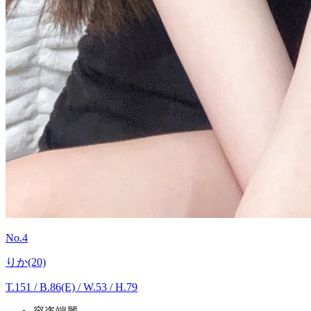
No.4
りか(20)
T.151
/
B.86(E) / W.53 / H.79