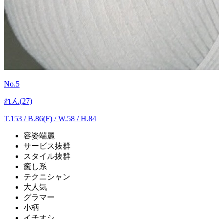
No.5
れん(27)
T.153
/
B.86(F) / W.58 / H.84
容姿端麗
サービス抜群
スタイル抜群
癒し系
テクニシャン
大人気
グラマー
小柄
イチオシ