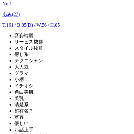
No.1
あみ(27)
T.161
/
B.85(D) / W.56 / H.85
容姿端麗
サービス抜群
スタイル抜群
癒し系
テクニシャン
大人気
グラマー
小柄
イチオシ
色白美肌
美乳
清楚系
超有名？
寛容
優しい
お話上手